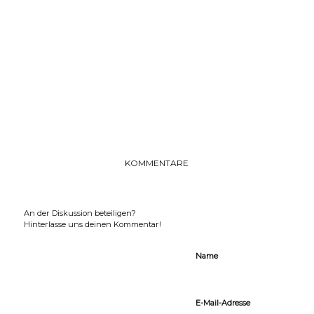
Entry with Post Format „Video“
0
KOMMENTARE
Hinterlasse einen Kommentar
An der Diskussion beteiligen?
Hinterlasse uns deinen Kommentar!
*
Name
*
E-Mail-Adresse