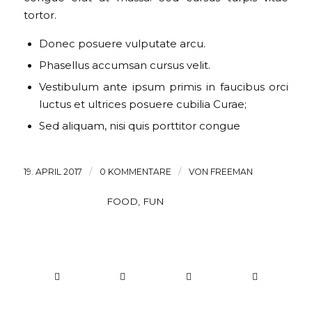
tortor.
Donec posuere vulputate arcu.
Phasellus accumsan cursus velit.
Vestibulum ante ipsum primis in faucibus orci
luctus et ultrices posuere cubilia Curae;
Sed aliquam, nisi quis porttitor congue
/
/
19. APRIL 2017
0 KOMMENTARE
VON
FREEMAN
SCHLAGWORTE:
FOOD
,
FUN
Eintrag teilen